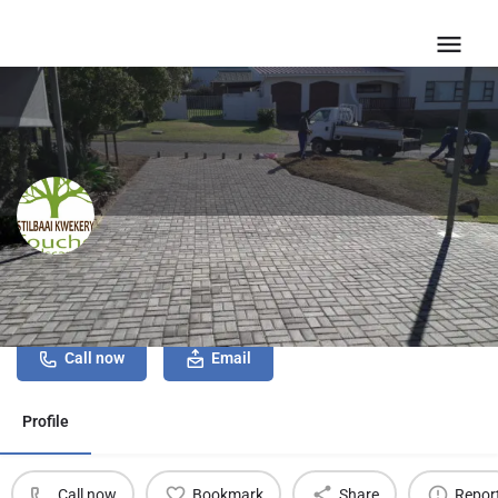
Stilbaai Kwekery
Call now
Email
Profile
Call now
Bookmark
Share
Repor