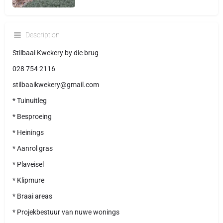
Description
Stilbaai Kwekery by die brug
028 754 2116
stilbaaikwekery@gmail.com
* Tuinuitleg
* Besproeing
* Heinings
* Aanrol gras
* Plaveisel
* Klipmure
* Braai areas
* Projekbestuur van nuwe wonings