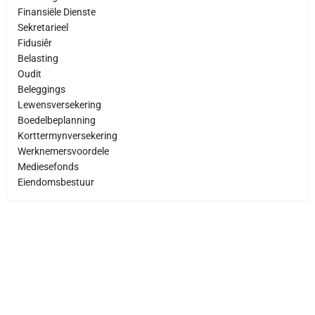
Finansiële Dienste
Sekretarieel
Fidusiêr
Belasting
Oudit
Beleggings
Lewensversekering
Boedelbeplanning
Korttermynversekering
Werknemersvoordele
Mediesefonds
Eiendomsbestuur