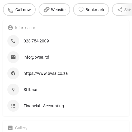
Call now
Website
Bookmark
Sha
Information
028 754 2009
info@bvsa.ltd
https://www.bvsa.co.za
Stilbaai
Financial - Accounting
Gallery