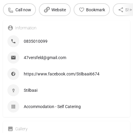
Call now
Website
Bookmark
Sha
Information
0835010099
47versfeld@gmail.com
https://www.facebook.com/Stilbaai6674
Stilbaai
Accommodation - Self Catering
Gallery