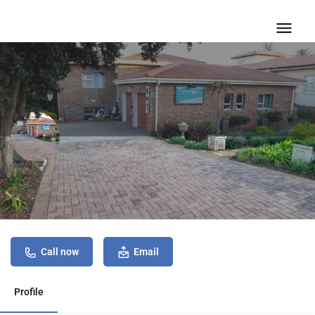
B&B en Selfsorg @ 47 Versfeld str.
Call now
Email
Profile