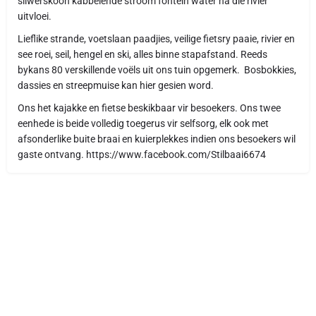
silwerskoon kabbelende stroom fontein water na die rivier
uitvloei.
Lieflike strande, voetslaan paadjies, veilige fietsry paaie, rivier en
see roei, seil, hengel en ski, alles binne stapafstand. Reeds
bykans 80 verskillende voëls uit ons tuin opgemerk. Bosbokkies,
dassies en streepmuise kan hier gesien word.
Ons het kajakke en fietse beskikbaar vir besoekers. Ons twee
eenhede is beide volledig toegerus vir selfsorg, elk ook met
afsonderlike buite braai en kuierplekkes indien ons besoekers wil
gaste ontvang. https://www.facebook.com/Stilbaai6674